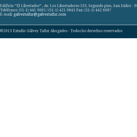
Edificio “El Libertador” , Av. Los Libertadores 533, Segundo piso, San Isidro - 
Teléfonos: (51-1) 441 9065 / (51-1) 421 0843 Fax: (51-1) 442 6687
E-mail:
galveztafur@galveztafur.com
©2013 Estudio Gálvez Tafur Abogados - Todos los derechos reservados