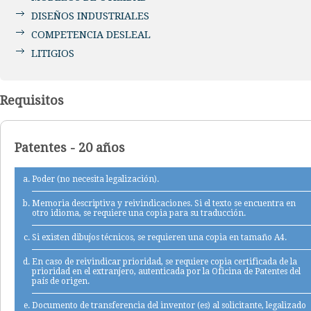
DISEÑOS INDUSTRIALES
COMPETENCIA DESLEAL
LITIGIOS
Requisitos
Patentes - 20 años
Poder (no necesita legalización).
Memoria descriptiva y reivindicaciones. Si el texto se encuentra en
otro idioma, se requiere una copia para su traducción.
Si existen dibujos técnicos, se requieren una copia en tamaño A4.
En caso de reivindicar prioridad, se requiere copia certificada de la
prioridad en el extranjero, autenticada por la Oficina de Patentes del
país de origen.
Documento de transferencia del inventor (es) al solicitante, legalizado